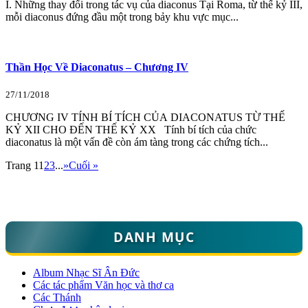
I. Những thay đổi trong tác vụ của diaconus Tại Roma, từ thế kỷ III,
mỗi diaconus đứng đầu một trong bảy khu vực mục...
Thần Học Về Diaconatus – Chương IV
27/11/2018
CHƯƠNG IV TÍNH BÍ TÍCH CỦA DIACONATUS TỪ THẾ
KỶ XII CHO ĐẾN THẾ KỶ XX Tính bí tích của chức
diaconatus là một vấn đề còn ám tàng trong các chứng tích...
Trang 1
1
2
3
...
»
Cuối »
DANH MỤC
Album Nhạc Sĩ Ân Đức
Các tác phẩm Văn học và thơ ca
Các Thánh