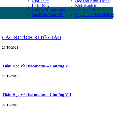
Giới Thiệu
Học Hỏi Kinh Thánh
Lịch Dòng
Kinh thánh trọn bộ
Ngày Lễ Công Giáo
Phụng vụ lời chúa
Sản Phẩm Đan Viện
Suy Niệm Chúa Nhật &
CÁC BÍ TÍCH KITÔ GIÁO
21/10/2021
Thần Học Về Diaconatus – Chương VI
27/11/2018
Thần Học Về Diaconatus – Chương VII
27/11/2018