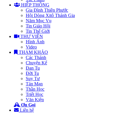
HIỆP THÔNG
Gia Đình Thiên Phước
Hội Dòng Xitô Thánh Gia
Năm Mục Vụ
Tin Giáo Hội
Tin Thế Giới
THƯ VIỆN
Hình Ảnh
Video
THAM KHẢO
Các Thánh
Chuyện Kể
Đan Tu
Đời Tu
Suy Tư
Tản Mạn
Thần Học
Triết Học
Văn Kiện
Ơn Gọi
Liên hệ