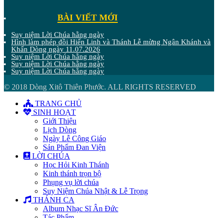
BÀI VIẾT MỚI
Suy niệm Lời Chúa hằng ngày
Hình làm phép đồi Hiển Linh và Thánh Lễ mừng Ngân Khánh và
Khấn Dòng ngày 11.07.2026
Suy niệm Lời Chúa hằng ngày
Suy niệm Lời Chúa hằng ngày
Suy niệm Lời Chúa hằng ngày
© 2018 Dòng Xitô Thiên Phước. ALL RIGHTS RESERVED
TRANG CHỦ
SINH HOẠT
Giới Thiệu
Lịch Dòng
Ngày Lễ Công Giáo
Sản Phẩm Đan Viện
LỜI CHÚA
Học Hỏi Kinh Thánh
Kinh thánh trọn bộ
Phụng vụ lời chúa
Suy Niệm Chúa Nhật & Lễ Trọng
THÁNH CA
Album Nhạc Sĩ Ân Đức
Tác Phẩm