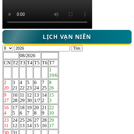
LỊCH VẠN NIÊN
Tìm
08/2026
CN
T2
T3
T4
T5
T6
T7
1
19/6
2
3
4
5
6
7
8
20
21
22
23
24
25
26
9
10
11
12
13
14
15
27
28
29
30
1/7
2
3
16
17
18
19
20
21
22
4
5
6
7
8
9
10
23
24
25
26
27
28
29
11
12
13
14
15
16
17
30
31