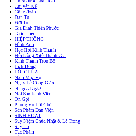
Chưa được phân loại
Chuyện Kể
Cộng đoàn
Đan Tu
Đời Tu
Gia Đình Thiên Phước
Giới Thiệu
HIỆP THÔNG
Hình Ảnh
Học Hỏi Kinh Thánh
Hội Dòng Xitô Thánh Gia
Kinh Thánh Trọn Bộ
Lịch Dòng
LỜI CHÚA
Năm Mục Vụ
Ngày Lễ Công Giáo
NHẠC ĐẠO
Nội San Kinh Viện
Ơn Gọi
Phụng Vụ Lời Chúa
Sản Phẩm Đan Viện
SINH HOẠT
Suy Niệm Chúa Nhật & Lễ Trọng
Suy Tư
Tác Phẩm