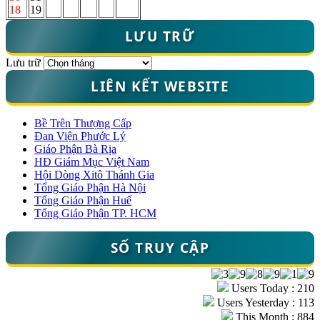
18
19
LƯU TRỮ
Lưu trữ
LIÊN KẾT WEBSITE
Bề Trên Thượng Cấp
Đan Viện Phước Lý
Giáo Phận Bà Rịa
HĐ Giám Mục Việt Nam
Hội Dòng Xitô Thánh Gia
Tổng Giáo Phận Hà Nội
Tổng Giáo Phận Huế
Tổng Giáo Phận TP. HCM
SỐ TRUY CẬP
Users Today : 210
Users Yesterday : 113
This Month : 884