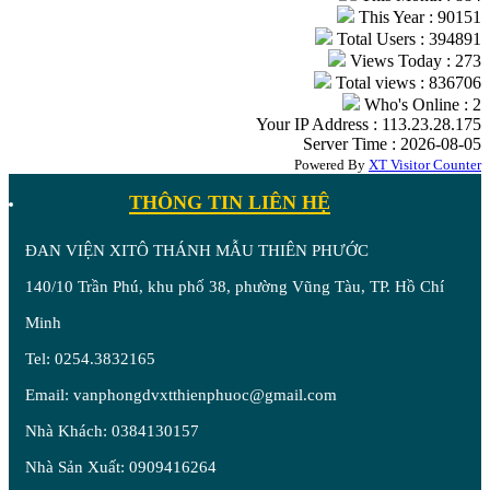
This Year : 90151
Total Users : 394891
Views Today : 273
Total views : 836706
Who's Online : 2
Your IP Address : 113.23.28.175
Server Time : 2026-08-05
Powered By
XT Visitor Counter
THÔNG TIN LIÊN HỆ
ĐAN VIỆN XITÔ THÁNH MẪU THIÊN PHƯỚC
140/10 Trần Phú, khu phố 38, phường Vũng Tàu, TP. Hồ Chí
Minh
Tel: 0254.3832165
Email: vanphongdvxtthienphuoc@gmail.com
Nhà Khách: 0384130157
Nhà Sản Xuất: 0909416264