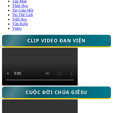
Tản Mạn
Thần Học
Tin Giáo Hội
Tin Thế Giới
Triết Học
Văn Kiện
Video
CLIP VIDEO ĐAN VIỆN
CUỘC ĐỜI CHÚA GIÊSU