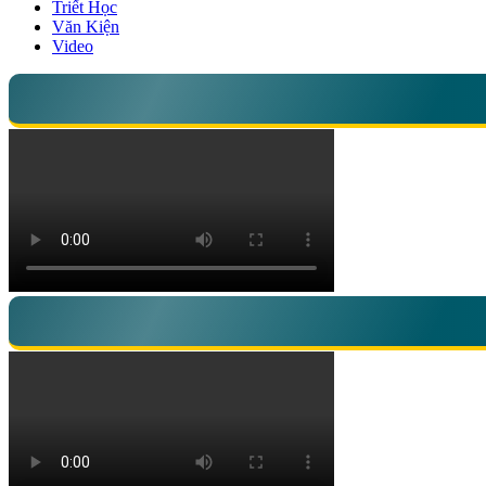
Triết Học
Văn Kiện
Video