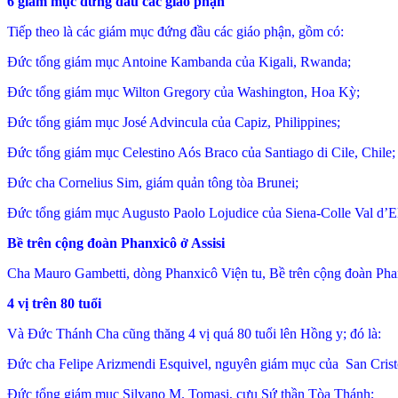
6 giám mục đứng đầu các giáo phận
Tiếp theo là các giám mục đứng đầu các giáo phận, gồm có:
Đức tổng giám mục Antoine Kambanda của Kigali, Rwanda;
Đức tổng giám mục Wilton Gregory của Washington, Hoa Kỳ;
Đức tổng giám mục José Advincula của Capiz, Philippines;
Đức tổng giám mục Celestino Aós Braco của Santiago di Cile, Chile;
Đức cha Cornelius Sim, giám quản tông tòa Brunei;
Đức tổng giám mục Augusto Paolo Lojudice của Siena-Colle Val d’E
Bề trên cộng đoàn Phanxicô ở Assisi
Cha Mauro Gambetti, dòng Phanxicô Viện tu, Bề trên cộng đoàn Phan
4 vị trên 80 tuổi
Và Đức Thánh Cha cũng thăng 4 vị quá 80 tuổi lên Hồng y; đó là:
Đức cha Felipe Arizmendi Esquivel, nguyên giám mục của San Crist
Đức tổng giám mục Silvano M. Tomasi, cựu Sứ thần Tòa Thánh;