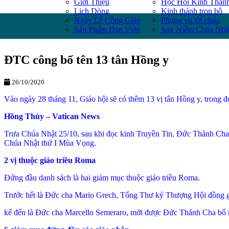
Giới Thiệu
Học Hỏi Kinh Thán
Lịch Dòng
Kinh thánh trọn bộ
Ngày Lễ Công Giáo
Phụng vụ lời chúa
Sản Phẩm Đan Viện
Suy Niệm Chúa Nhậ
ĐTC công bố tên 13 tân Hồng y
26/10/2020
Vào ngày 28 tháng 11, Giáo hội sẽ có thêm 13 vị tân Hồng y, trong đó c
Hồng Thủy – Vatican News
Trưa Chúa Nhật 25/10, sau khi đọc kinh Truyền Tin, Đức Thánh Cha
Chúa Nhật thứ I Mùa Vọng.
2 vị thuộc giáo triều Roma
Đứng đầu danh sách là hai giám mục thuộc giáo triều Roma.
Trước hết là Đức cha Mario Grech, Tổng Thư ký Thượng Hội đồng 
kế đến là Đức cha Marcello Semeraro, mới được Đức Thánh Cha bổ