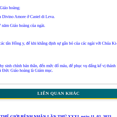
 Giáo hoàng;
a Divino Amore ở Castel di Leva.
7 năm Giáo hoàng của ngài.
c tân Hồng y, để khi khẳng định sự gắn bó của các ngài với Chúa Ki-tô
 sinh chính bản thân, đến mức đổ máu, để phục vụ đấng kế vị thánh P
mà Đức Giáo hoàng là Giám mục.
LIÊN QUAN KHÁC
 GIỚI BỆNH NHÂN LẦN THỨ XXXI, ngày 11. 02. 2023