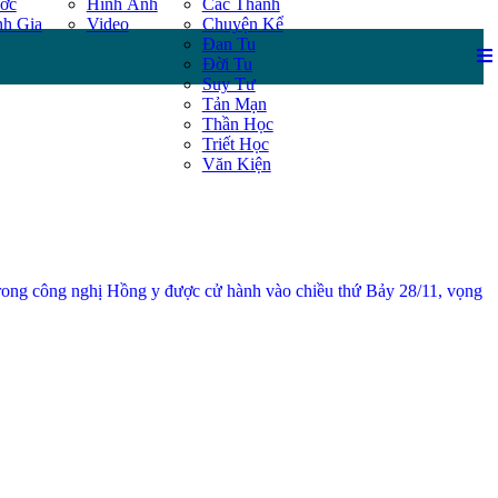
ước
Hình Ảnh
Các Thánh
nh Gia
Video
Chuyện Kể
Đan Tu
Đời Tu
Suy Tư
Tản Mạn
Thần Học
Triết Học
Văn Kiện
trong công nghị Hồng y được cử hành vào chiều thứ Bảy 28/11, vọng