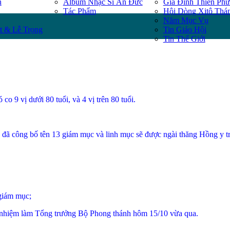
h
Album Nhạc Sĩ Ân Đức
Gia Đình Thiên Ph
Tác Phẩm
Hội Dòng Xitô Thá
Năm Mục Vụ
t & Lễ Trọng
Tin Giáo Hội
Tin Thế Giới
o 9 vị dưới 80 tuổi, và 4 vị trên 80 tuổi.
 đã công bố tên 13 giám mục và linh mục sẽ được ngài thăng Hồng y 
giám mục;
 nhiệm làm Tổng trưởng Bộ Phong thánh hôm 15/10 vừa qua.