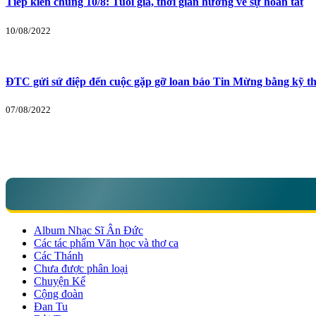
Tiếp kiến chung 10/8: Tuổi già, thời gian hướng về sự hoàn tất
10/08/2022
ĐTC gửi sứ điệp đến cuộc gặp gỡ loan báo Tin Mừng bằng kỹ th
07/08/2022
Album Nhạc Sĩ Ân Đức
Các tác phẩm Văn học và thơ ca
Các Thánh
Chưa được phân loại
Chuyện Kể
Cộng đoàn
Đan Tu