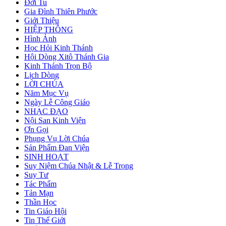
Đời Tu
Gia Đình Thiên Phước
Giới Thiệu
HIỆP THÔNG
Hình Ảnh
Học Hỏi Kinh Thánh
Hội Dòng Xitô Thánh Gia
Kinh Thánh Trọn Bộ
Lịch Dòng
LỜI CHÚA
Năm Mục Vụ
Ngày Lễ Công Giáo
NHẠC ĐẠO
Nội San Kinh Viện
Ơn Gọi
Phụng Vụ Lời Chúa
Sản Phẩm Đan Viện
SINH HOẠT
Suy Niệm Chúa Nhật & Lễ Trọng
Suy Tư
Tác Phẩm
Tản Mạn
Thần Học
Tin Giáo Hội
Tin Thế Giới