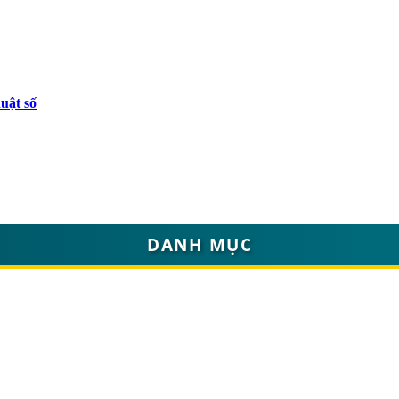
uật số
DANH MỤC