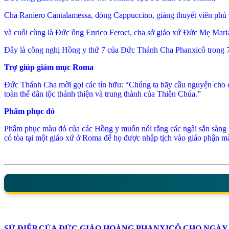
Cha Raniero Cantalamessa, dòng Cappuccino, giảng thuyết viên phủ
và cuối cùng là Đức ông Enrico Feroci, cha sở giáo xứ Đức Mẹ Mari
Đây là công nghị Hồng y thứ 7 của Đức Thánh Cha Phanxicô trong 
Trợ giúp giám mục Roma
Đức Thánh Cha mời gọi các tín hữu: “Chúng ta hãy cầu nguyện cho cá
toàn thể dân tộc thánh thiện và trung thành của Thiên Chúa.”
Phẩm phục đỏ
Phẩm phục màu đỏ của các Hồng y muốn nói rằng các ngài sẵn sàng hy
có tòa tại một giáo xứ ở Roma để họ được nhập tịch vào giáo phận 
SỨ ĐIỆP CỦA ĐỨC GIÁO HOÀNG PHANXICÔ CHO NGÀY THẾ