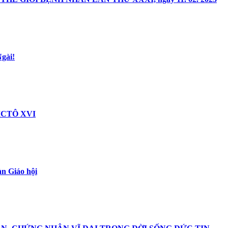
gài!
CTÔ XVI
àn Giáo hội