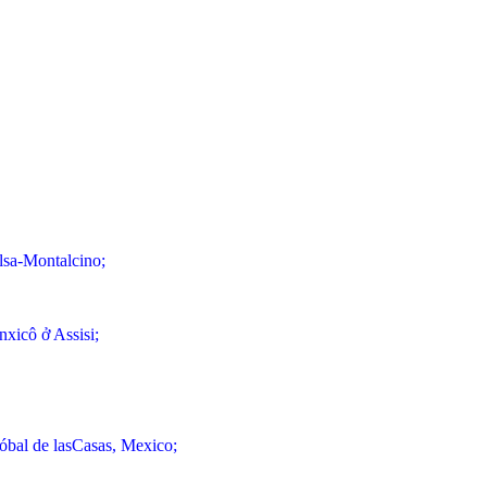
lsa-Montalcino;
xicô ở Assisi;
óbal de lasCasas, Mexico;