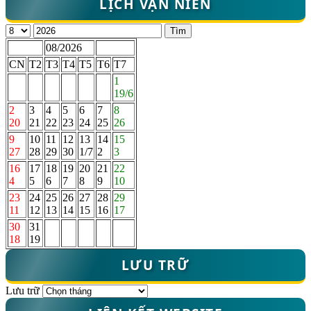
LỊCH VẠN NIÊN
Tìm
08/2026
CN
T2
T3
T4
T5
T6
T7
1
19/6
2
3
4
5
6
7
8
20
21
22
23
24
25
26
9
10
11
12
13
14
15
27
28
29
30
1/7
2
3
16
17
18
19
20
21
22
4
5
6
7
8
9
10
23
24
25
26
27
28
29
11
12
13
14
15
16
17
30
31
18
19
LƯU TRỮ
Lưu trữ