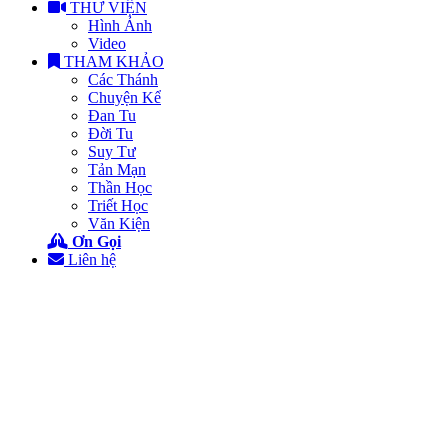
THƯ VIỆN
Hình Ảnh
Video
THAM KHẢO
Các Thánh
Chuyện Kể
Đan Tu
Đời Tu
Suy Tư
Tản Mạn
Thần Học
Triết Học
Văn Kiện
Ơn Gọi
Liên hệ