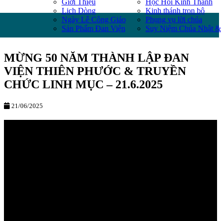
Giới Thiệu
Học Hỏi Kinh Thánh
Lịch Dòng
Kinh thánh trọn bộ
Ngày Lễ Công Giáo
Phụng vụ lời chúa
Sản Phẩm Đan Viện
Suy Niệm Chúa Nhật &
MỪNG 50 NĂM THÀNH LẬP ĐAN
VIỆN THIÊN PHƯỚC & TRUYỀN
CHỨC LINH MỤC – 21.6.2025
21/06/2025