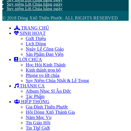
Suy niệm Lời Chúa hằng ngày
Suy niệm Lời Chúa hằng ngày
© 2018 Dòng Xitô Thiên Phước. ALL RIGHTS RESERVED
TRANG CHỦ
SINH HOẠT
Giới Thiệu
Lịch Dòng
Ngày Lễ Công Giáo
Sản Phẩm Đan Viện
LỜI CHÚA
Học Hỏi Kinh Thánh
Kinh thánh trọn bộ
Phụng vụ lời chúa
Suy Niệm Chúa Nhật & Lễ Trọng
THÁNH CA
Album Nhạc Sĩ Ân Đức
Tác Phẩm
HIỆP THÔNG
Gia Đình Thiên Phước
Hội Dòng Xitô Thánh Gia
Năm Mục Vụ
Tin Giáo Hội
Tin Thế Giới