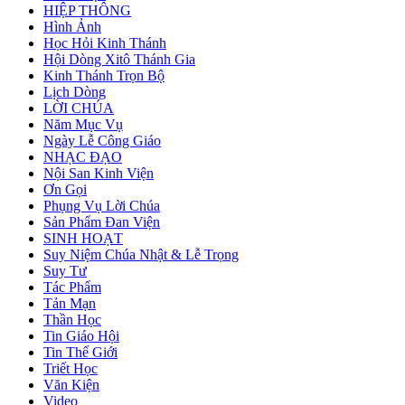
HIỆP THÔNG
Hình Ảnh
Học Hỏi Kinh Thánh
Hội Dòng Xitô Thánh Gia
Kinh Thánh Trọn Bộ
Lịch Dòng
LỜI CHÚA
Năm Mục Vụ
Ngày Lễ Công Giáo
NHẠC ĐẠO
Nội San Kinh Viện
Ơn Gọi
Phụng Vụ Lời Chúa
Sản Phẩm Đan Viện
SINH HOẠT
Suy Niệm Chúa Nhật & Lễ Trọng
Suy Tư
Tác Phẩm
Tản Mạn
Thần Học
Tin Giáo Hội
Tin Thế Giới
Triết Học
Văn Kiện
Video