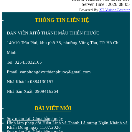
Server Time : 2026-08-05
Powered By
XT Visitor Counter
THÔNG TIN LIÊN HỆ
ĐAN VIỆN XITÔ THÁNH MẪU THIÊN PHƯỚC
140/10 Trần Phú, khu phố 38, phường Vũng Tàu, TP. Hồ Chí
Minh
Tel: 0254.3832165
Email: vanphongdvxtthienphuoc@gmail.com
Nhà Khách: 0384130157
Nhà Sản Xuất: 0909416264
BÀI VIẾT MỚI
Suy niệm Lời Chúa hằng ngày
Hình làm phép đồi Hiển Linh và Thánh Lễ mừng Ngân Khánh và
Khấn Dòng ngày 11.07.2026
Suy niệm Lời Chúa hằng ngày