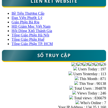
LIÊN KẾT WEBSITE
Bề Trên Thượng Cấp
Đan Viện Phước Lý
Giáo Phận Bà Rịa
HĐ Giám Mục Việt Nam
Hội Dòng Xitô Thánh Gia
Tổng Giáo Phận Hà Nội
Tổng Giáo Phận Huế
Tổng Giáo Phận TP. HCM
SỐ TRUY CẬP
Users Today : 197
Users Yesterday : 113
This Month : 871
This Year : 90138
Total Users : 394878
Views Today : 246
Total views : 836679
Who's Online : 7
Your IP Address : 134.35.1.160